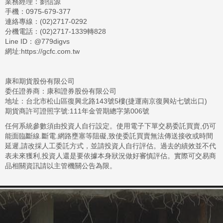
業務經理：劉信源
手機：0975-679-377
連絡專線：(02)
2717-0292
分機電話：(02)2717-1339轉828
Line ID：@779digvs
網址:
https://gcfc.com.tw
康和期貨股份有限公司
委任證券商：康和證券股份有限公司
地址：台北市松山區復興北路143號5樓(捷運南京復興站七號出口)
期貨商許可證照字號:111年金管期總字第006號
任何系統參數須由投資人自行設定。使用電子下單交易委託買賣,仍可
能面臨斷線.斷電.網路壅塞等阻礙,致使委託買賣無法傳送接收或時間
延遲,請改採人工委託方式，並請投資人自行評估。過去的績效並不代
表未來獲利,投資人還是要依據本身狀況做好審慎評估。實際可交易商
品相關資訊請以主管機關公告為限。