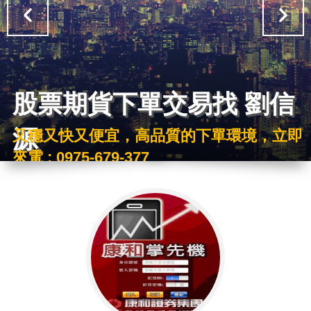
股票期貨下單交易找 劉信
源
又穩又快又便宜，高品質的下單環境，立即
來電 : 0975-679-377