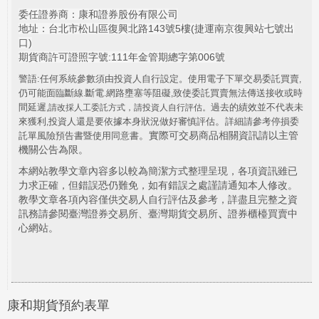
委任證券商：康和證券股份有限公司
地址：台北市松山區復興北路143號5樓(捷運南京復興站七號出
口)
期貨商許可證照字號:111年金管期總字第006號
警語:任何系統參數須由投資人自行設定。使用電子下單交易委託買賣
,
仍可能面臨斷線
斷電
網路壅塞等阻礙
致使委託買賣無法傳送接收或時
.
.
,
間延遲
過去的績效並不代表未
,
請改採人工委託方式，請投資人自行評估。
。
來獲利
投資人還是要依據本身狀況做好審慎評估
詳細請參考停損委
,
。實際可交易商品相關資訊請以主管
託單風險預告書暨使用同意書
機關公告為限。
本網站教學文章內容多以較為簡潔方式整理呈現，各項資訊雖已
力求正確，但錯誤恐仍難免，如有錯誤之處謹請通知本人修改。
教學文章各項內容僅供交易人自行評估及參考，詳盡且完整之資
訊務請參閱臺灣證券交易所、臺灣期貨交易所
、
證券櫃檯買賣中
心網站。
康和期貨預約表單