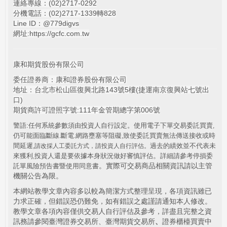
連絡專線：(02)
2717-0292
分機電話：(02)2717-1339轉828
Line ID：@779digvs
網址:
https://gcfc.com.tw
康和期貨股份有限公司
委任證券商：康和證券股份有限公司
地址：台北市松山區復興北路143號5樓(捷運南京復興站七號出
口)
期貨商許可證照字號:111年金管期總字第006號
警語:任何系統參數須由投資人自行設定。使用電子下單交易委託買賣
,
仍可能面臨斷線
斷電
網路壅塞等阻礙
致使委託買賣無法傳送接收或時
.
.
,
間延遲
過去的績效並不代表未
,
請改採人工委託方式，請投資人自行評估。
。
來獲利
投資人還是要依據本身狀況做好審慎評估
詳細請參考停損委
,
。實際可交易商品相關資訊請以主管
託單風險預告書暨使用同意書
機關公告為限。
本網站教學文章內容多以較為簡潔方式整理呈現，各項資訊雖已
力求正確，但錯誤恐仍難免，如有錯誤之處謹請通知本人修改。
教學文章各項內容僅供交易人自行評估及參考，詳盡且完整之資
訊務請參閱臺灣證券交易所、臺灣期貨交易所
、
證券櫃檯買賣中