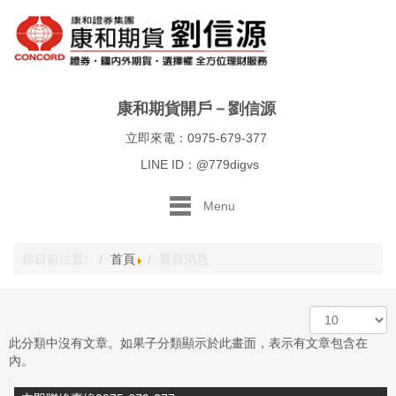
康和期貨開戶－劉信源
立即來電：0975-679-377
LINE ID：@779digvs
Menu
你目前位置:
首頁
最新消息
顯
示
此分類中沒有文章。如果子分類顯示於此畫面，表示有文章包含在
數
內。
目